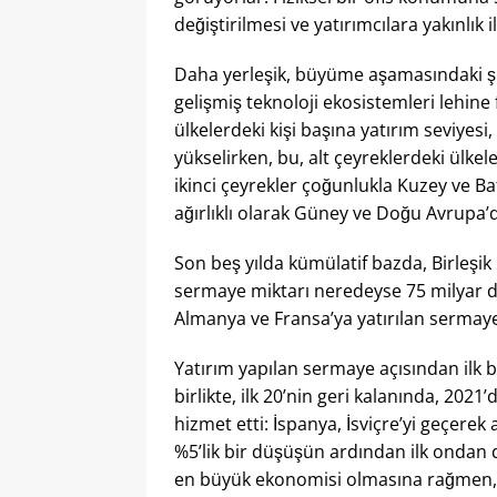
değiştirilmesi ve yatırımcılara yakınlık il
Daha yerleşik, büyüme aşamasındaki şir
gelişmiş teknoloji ekosistemleri lehine 
ülkelerdeki kişi başına yatırım seviyesi
yükselirken, bu, alt çeyreklerdeki ülkel
ikinci çeyrekler çoğunlukla Kuzey ve Ba
ağırlıklı olarak Güney ve Doğu Avrupa’
Son beş yılda kümülatif bazda, Birleşik K
sermaye miktarı neredeyse 75 milyar dol
Almanya ve Fransa’ya yatırılan sermaye 
Yatırım yapılan sermaye açısından ilk
birlikte, ilk 20’nin geri kalanında, 202
hizmet etti: İspanya, İsviçre’yi geçerek
%5’lik bir düşüşün ardından ilk ondan 
en büyük ekonomisi olmasına rağmen, a