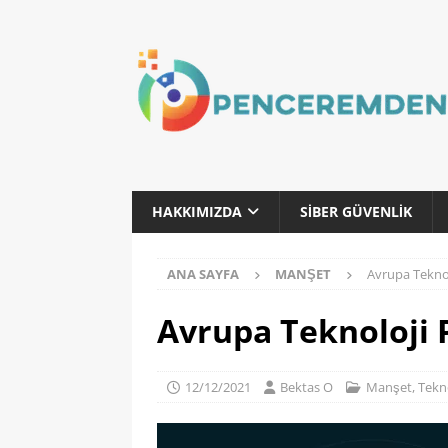
HAKKIMIZDA
SIBER GÜVENLIK
ANA SAYFA
MANŞET
Avrupa Teknol
Avrupa Teknoloji 
12/12/2021
Bektas O
Manşet
,
Tekno