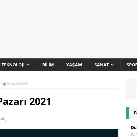
TEKNOLOJI
BILIM
YAŞAM
SANAT
SPO
oji Pazarı 2021
Pazarı 2021
B
loji
Dün