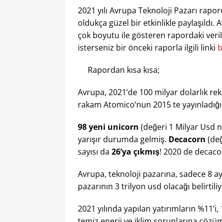
2021 yılı Avrupa Teknoloji Pazarı rapor
oldukça güzel bir etkinlikle paylaşıldı. 
çok boyutu ile gösteren rapordaki verile
isterseniz bir önceki raporla ilgili linki
b
Rapordan kısa kısa;
Avrupa, 2021’de 100 milyar dolarlık reko
rakam Atomico’nun 2015 te yayınladığı i
98 yeni unicorn
(değeri 1 Milyar Usd ni
yarışır durumda gelmiş.
Decacorn
(değ
sayısı da
26’ya çıkmış
! 2020 de decacorn
Avrupa, teknoloji pazarına, sadece 8 a
pazarının 3 trilyon usd olacağı belirtiliy
2021 yılında yapılan yatırımların %11’i,
temiz enerji ve iklim sorunlarına çözüm