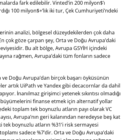
malarda fark edilebilir. Vinted’in 200 milyon$’ı
ırdığı 100 milyon$+’lık iki tur, Çek Cumhuriyeti’ndeki
erinin analizi, bölgesel düzeydekilerden çok daha
. En çok göze çarpan şey, Orta ve Doğu Avrupa’daki
eviyesidir. Bu alt bölge, Avrupa GSYİH içindeki
ayına rağmen, Avrupa’daki tüm fonların sadece
a ve Doğu Avrupa’dan birçok başarı öyküsünün
ler artık UiPath ve Yandex gibi decacornlar da dahil
apıyor. İnanılmaz girişimci yetenek sıkıntısı olmadığı
 büyümelerini finanse etmek için alternatif yollar
edeki toplam tek boynuzlu atların payı olarak VC
sayısı, Avrupa’nın geri kalanından neredeyse beş kat
i tek boynuzlu atların %31’i risk sermayesi
 toplamı sadece %7’dir. Orta ve Doğu Avrupa’daki