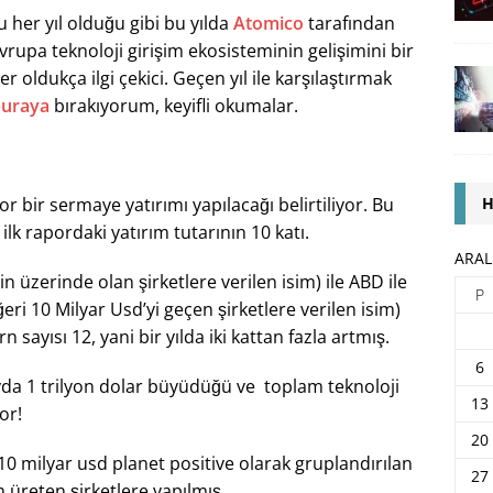
u her yıl olduğu gibi bu yılda
Atomico
tarafından
Avrupa teknoloji girişim ekosisteminin gelişimini bir
r oldukça ilgi çekici. Geçen yıl ile karşılaştırmak
uraya
bırakıyorum, keyifli okumalar.
H
r bir sermaye yatırımı yapılacağı belirtiliyor. Bu
lk rapordaki yatırım tutarının 10 katı.
ARAL
n üzerinde olan şirketlere verilen isim) ile ABD ile
P
eri 10 Milyar Usd’yi geçen şirketlere verilen isim)
 sayısı 12, yani bir yılda iki kattan fazla artmış.
6
yda 1 trilyon dolar büyüdüğü ve toplam teknoloji
13
or!
20
 10 milyar usd planet positive olarak gruplandırılan
27
 üreten şirketlere yapılmış.