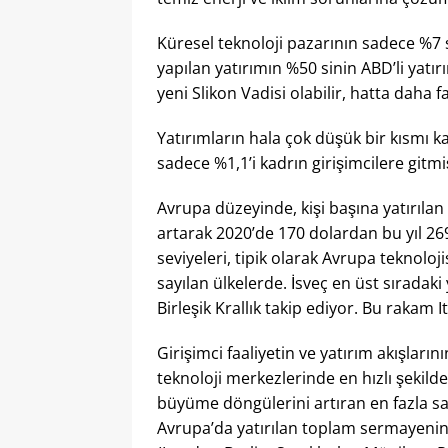
Küresel teknoloji pazarının sadece %7 si
yapılan yatırımın %50 sinin ABD’li yatırı
yeni Slikon Vadisi olabilir, hatta daha fa
Yatırımların hala çok düşük bir kısmı k
sadece %1,1’i kadrın girişimcilere gitmi
Avrupa düzeyinde, kişi başına yatırıla
artarak 2020’de 170 dolardan bu yıl 26
seviyeleri, tipik olarak Avrupa teknolo
sayılan ülkelerde. İsveç en üst sırada
Birleşik Krallık takip ediyor. Bu rakam I
Girişimci faaliyetin ve yatırım akışları
teknoloji merkezlerinde en hızlı şekil
büyüme döngülerini artıran en fazla sa
Avrupa’da yatırılan toplam sermayeni