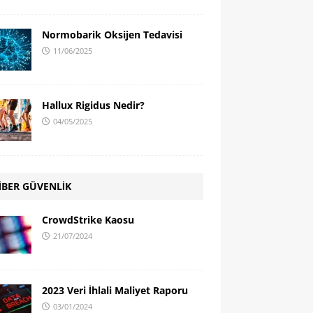
Normobarik Oksijen Tedavisi
11/06/2025
Hallux Rigidus Nedir?
04/05/2025
İBER GÜVENLİK
CrowdStrike Kaosu
21/07/2024
2023 Veri İhlali Maliyet Raporu
03/01/2024