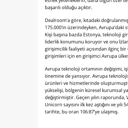
esnek yeteneklerin, daha olgun özel 
başarılı olduğu açıktır.
Dealroom’a göre, kıtadaki doğrulanmış 
175.000’in üzerindeyken, Avrupa’daki s
Kişi başına bazda Estonya, teknoloji gir
liderlik konumunu koruyor ve onu İzland
girişimcilik faaliyeti açısından ilginç b
girişimleri için en girişimci Avrupa ülk
Avrupa teknoloji ortamının değişimi, işl
önemine de yansıyor. Avrupa teknolojisi 
ürünleri ve hizmetlerinde oluşturmuşt
yükselişi, bölgenin küresel kurumsal ya
değiştirmiştir. Geçen yılın raporunda, 
Unicorn sayısını ilk kez aştığını ve yıl
tarihte, bu oran 106:87’ye ulaşmış.