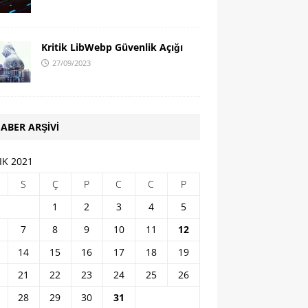
Kritik LibWebp Güvenlik Açığı
27/09/2023
ABER ARŞIVI
IK 2021
S
Ç
P
C
C
P
1
2
3
4
5
7
8
9
10
11
12
14
15
16
17
18
19
21
22
23
24
25
26
28
29
30
31