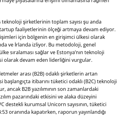
sermaye piyasalarına erişimi olmamasına rağmen
teknoloji şirketlerinin toplam sayısı şu anda
tartup faaliyetlerinin ölçeği artmaya devam ediyor.
işimleri için bölgenin en girişimci ülkesi olarak
a ve İrlanda izliyor. Bu metodoloji, genel
ir ülke sıralaması sağlar ve Estonya’nın teknoloji
esi olarak devam eden liderliğini vurgular.
etmeler arası (B2B) odaklı şirketlerin artan
başlangıçta itibarını tüketici odaklı (B2C) teknoloji
ur, ancak B2B yazılımının son zamanlardaki
zılım pazarındaki etkisini ve alaka düzeyini
VC destekli kurumsal Unicorn sayısının, tüketici
ı 54:53 oranında kapatırken, raporun yayınlandığı