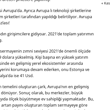
« Kas
 Avrupa’da. Ayrıca Avrupa lı teknoloji şirketlerine
m şirketleri tarafından yapıldığı belirtiliyor. Avrupa
zlası!
adın girişimcilere gidiyoar. 2021’de toplam yatırımın
ş.
n sermayenin zımni seviyesi 2021’de önemli ölçüde
9 dolara yükselmiş. Kişi başına en yüksek yatırım
jisinde en gelişmiş yerel ekosistemler arasında
ki yerini korumaya devam ederken, onu Estonya ve
talya’da ise 41 Usd.
nın temelini oluşturan çark, Avrupa’nın en gelişmiş
de dönüyor. Sonuç olarak, bu merkezler, büyük
yıda ölçek büyütmeye ev sahipliği yapmaktadır. Bu,
n artan payını oluşturan toplam sermayeye göre