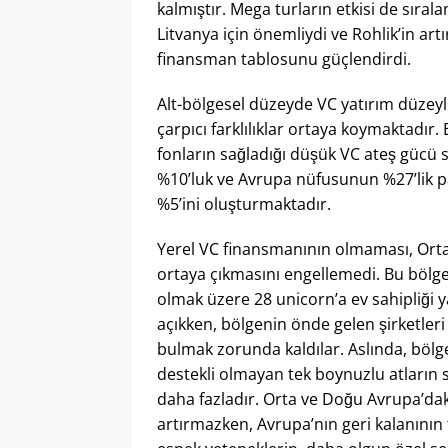
kalmıştır. Mega turların etkisi de sırala
Litvanya için önemliydi ve Rohlik’in art
finansman tablosunu güçlendirdi.
Alt-bölgesel düzeyde VC yatırım düzeyl
çarpıcı farklılıklar ortaya koymaktadır
fonların sağladığı düşük VC ateş gücü s
%10’luk ve Avrupa nüfusunun %27’lik p
%5’ini oluşturmaktadır.
Yerel VC finansmanının olmaması, Ort
ortaya çıkmasını engellemedi. Bu bölge
olmak üzere 28 unicorn’a ev sahipliği y
açıkken, bölgenin önde gelen şirketleri
bulmak zorunda kaldılar. Aslında, bölg
destekli olmayan tek boynuzlu atların 
daha fazladır. Orta ve Doğu Avrupa’dak
artırmazken, Avrupa’nın geri kalanının