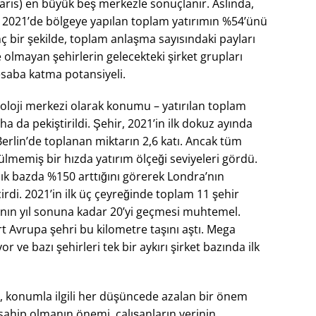
aris) en büyük beş merkezle sonuçlanır. Aslında,
n 2021’de bölgeye yapılan toplam yatırımın %54’ünü
ginç bir şekilde, toplam anlaşma sayısındaki payları
olmayan şehirlerin gelecekteki şirket grupları
esaba katma potansiyeli.
oloji merkezi olarak konumu – yatırılan toplam
 da pekiştirildi. Şehir, 2021’in ilk dokuz ayında
 Berlin’de toplanan miktarın 2,6 katı. Ancak tüm
ülmemiş bir hızda yatırım ölçeği seviyeleri gördü.
llık bazda %150 arttığını görerek Londra’nın
di. 2021’in ilk üç çeyreğinde toplam 11 şehir
yının yıl sonuna kadar 20’yi geçmesi muhtemel.
rt Avrupa şehri bu kilometre taşını aştı. Mega
or ve bazı şehirleri tek bir aykırı şirket bazında ilk
er, konumla ilgili her düşüncede azalan bir önem
 sahip olmanın önemi, çalışanların yerinin