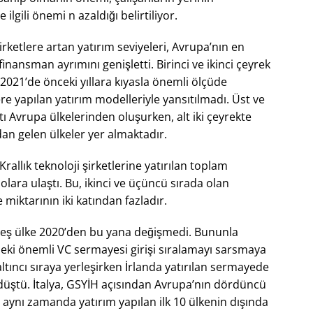
e ilgili önemi n azaldığı belirtiliyor.
ketlere artan yatırım seviyeleri, Avrupa’nın en
finansman ayrımını genişletti. Birinci ve ikinci çeyrek
, 2021’de önceki yıllara kıyasla önemli ölçüde
ere yapılan yatırım modelleriyle yansıtılmadı. Üst ve
tı Avrupa ülkelerinden oluşurken, alt iki çeyrekte
dan gelen ülkeler yer almaktadır.
rallık teknoloji şirketlerine yatırılan toplam
ara ulaştı. Bu, ikinci ve üçüncü sırada olan
miktarının iki katından fazladır.
 beş ülke 2020’den bu yana değişmedi. Bununla
1’deki önemli VC sermayesi girişi sıralamayı sarsmaya
 altıncı sıraya yerleşirken İrlanda yatırılan sermayede
düştü. İtalya, GSYİH açısından Avrupa’nın dördüncü
ynı zamanda yatırım yapılan ilk 10 ülkenin dışında