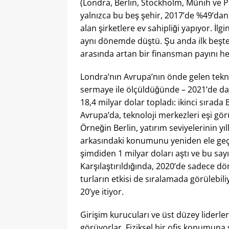
(Londra, Berlin, Stockholm, Münih ve P
yalnızca bu beş şehir, 2017’de %49’da
alan şirketlere ev sahipliği yapıyor. İl
aynı dönemde düştü. Şu anda ilk beşte 
arasında artan bir finansman payını h
Londra’nın Avrupa’nın önde gelen tekn
sermaye ile ölçüldüğünde – 2021’de daha
18,4 milyar dolar topladı: ikinci sırada
Avrupa’da, teknoloji merkezleri eşi gör
Örneğin Berlin, yatırım seviyelerinin yı
arkasındaki konumunu yeniden ele geçir
şimdiden 1 milyar doları aştı ve bu sa
Karşılaştırıldığında, 2020’de sadece dö
turların etkisi de sıralamada görülebiliy
20’ye itiyor.
Girişim kurucuları ve üst düzey liderl
görüyorlar. Fiziksel bir ofis konumuna