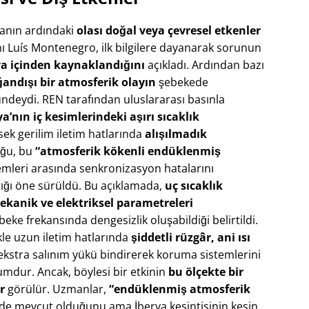
zanın ardındaki
olası doğal veya çevresel etkenler
nı Luís Montenegro, ilk bilgilere dayanarak sorunun
ya içinden kaynaklandığını
açıkladı. Ardından bazı
ğandışı bir atmosferik olayın
şebekede
ündeydi. REN tarafından uluslararası basınla
a’nın iç kesimlerindeki aşırı sıcaklık
sek gerilim iletim hatlarında
alışılmadık
ğu, bu
“atmosferik kökenli endüklenmiş
emleri arasında senkronizasyon hatalarını
tığı öne sürüldü​. Bu açıklamada,
uç sıcaklık
mekanik ve elektriksel parametreleri
e frekansında dengesizlik oluşabildiği belirtildi​.
kle uzun iletim hatlarında
şiddetli rüzgâr, ani ısı
 ekstra salınım yükü bindirerek koruma sistemlerini
umdur. Ancak, böylesi bir etkinin
bu ölçekte bir
r
görülür. Uzmanlar,
“endüklenmiş atmosferik
de mevcut olduğunu ama İberya kesintisinin kesin