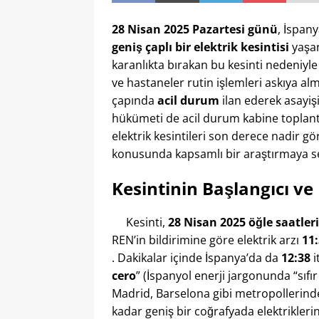
28 Nisan 2025 Pazartesi günü
, İspan
geniş çaplı bir elektrik kesintisi
yaşan
karanlıkta bırakan bu kesinti nedeniyle
ve hastaneler rutin işlemleri askıya alm
çapında
acil durum
ilan ederek asayişi
hükümeti de acil durum kabine toplantıs
elektrik kesintileri son derece nadir g
konusunda kapsamlı bir araştırmaya sev
Kesintinin Başlangıcı v
Kesinti,
28 Nisan 2025 öğle saatler
REN’in bildirimine göre elektrik arzı
11
. Dakikalar içinde İspanya’da da
12:38
i
cero
” (İspanyol enerji jargonunda “sıfı
Madrid, Barselona gibi metropollerinde
kadar geniş bir coğrafyada elektrikle