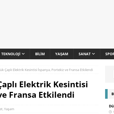
TEKNOLOJI
BILIM
YAŞAM
SANAT
SPO
k Çaplı Elektrik Kesintisi İspanya, Portekiz ve Fransa Etkilendi
plı Elektrik Kesintisi
ve Fransa Etkilendi
B
Dün
et
,
Yaşam