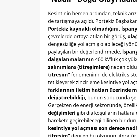
Kesintinin hemen ardından, teknik arı
de tartışmaya açıldı. Portekiz Başbaka
Portekiz kaynaklı olmadığını, İspan
çevrelerde ortaya atılan bir görüş,
ola
dengesizliğe yol açmış olabileceği yön
paylaşılan bir değerlendirmede,
İspany
dalgalanmalarının
400 kV’luk çok yük
salınımlara (titreşimlere)
neden oldu
titreşim”
fenomeninin de elektrik sist
tetikleyerek zincirleme kesintiye yol aç
farklarının iletim hatları üzerinde 
değiştirebildiği
, bunun sonucunda şebek
Gerçekten de enerji sektöründe, özelli
değişimleri
gibi dış koşulların hatlara
harekete geçirebileceği bilinen bir dur
kesintiye yol açması son derece nadi
titreşim”
denilen bu olgunun literatür