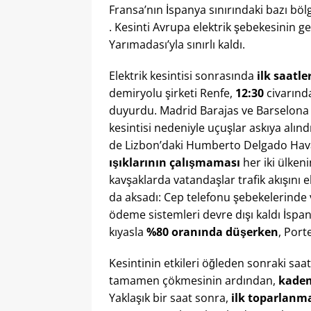
Fransa’nın İspanya sınırındaki bazı bölge
. Kesinti Avrupa elektrik şebekesinin 
Yarımadası’yla sınırlı kaldı.
Elektrik kesintisi sonrasında
ilk saatl
demiryolu şirketi Renfe,
12:30
civarınd
duyurdu​. Madrid Barajas ve Barselona 
kesintisi nedeniyle uçuşlar askıya alınd
de Lizbon’daki Humberto Delgado Haval
ışıklarının çalışmaması
her iki ülken
kavşaklarda vatandaşlar trafik akışını 
da aksadı: Cep telefonu şebekelerinde v
ödeme sistemleri devre dışı kaldı​ İspan
kıyasla
%80 oranında düşerken
, Port
Kesintinin etkileri öğleden sonraki saa
tamamen çökmesinin ardından,
kadem
Yaklaşık bir saat sonra,
ilk toparlanm