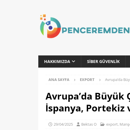
HAKKIMIZDA
SIBER GÜVENLIK
ANA SAYFA
EXPORT
Avrupa’da Büyü
Avrupa’da Büyük Ça
İspanya, Portekiz 
29/04/2025
Bektas O
export
,
Manş