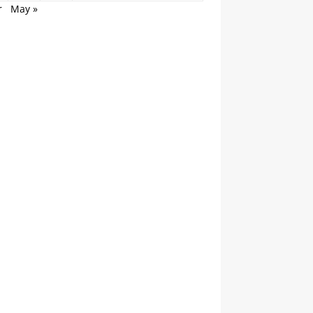
r
May »