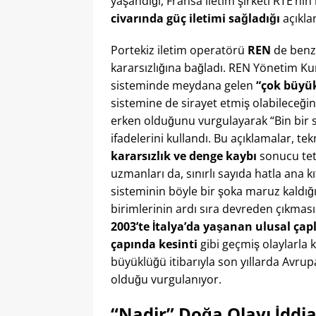
yaşandığı, Fransa iletim şirketi RTE’ni
civarında güç iletimi sağladığı
açıklan
Portekiz iletim operatörü
REN
de benze
kararsızlığına bağladı. REN Yönetim Ku
sisteminde meydana gelen
“çok büyük
sistemine de sirayet etmiş olabileceğini
erken olduğunu vurgulayarak “Bin bir s
ifadelerini kullandı​. Bu açıklamalar, te
kararsızlık ve denge kaybı
sonucu teti
uzmanları da, sınırlı sayıda hatla ana kı
sisteminin böyle bir şoka maruz kald
birimlerinin ardı sıra devreden çıkma
2003’te İtalya’da yaşanan ulusal çapl
çapında kesinti
gibi geçmiş olaylarla k
büyüklüğü itibarıyla son yıllarda Avru
olduğu vurgulanıyor​.
“Nadir” Doğa Olayı İddia