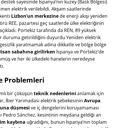
estek sayesinde İspanya’nın kuzey (Bask Bölgesi)
en elektrik verilebildi​. Akşam saatlerinde
şkenti
Lizbon’un merkezine
de enerji akışı yeniden
örü REE, pazartesi geç saatlerde ülke elektriğinin
açıkladı​. Portekiz tarafında da REN, 89 yüksek
ır duruma getirildiğini duyurdu​ Yeniden elektrik
gesizlik yaratmamak adına dikkatle ve bölge bölge
Nisan sabahına girilirken
İspanya ve Portekiz’de
nmüş ve her iki ülkedeki hanelerin neredeyse
​.
e Problemleri
amlı bir çöküşün
teknik nedenlerini
anlamak için
ar, İber Yarımadası elektrik şebekesinin
Avrupa
duna düşmesi
ve iç dengelerini koruyamaması
ı Pedro Sánchez, kesintinin meydana geldiği an
etim kaybına
uğradığını, bunun İspanya’nın toplam