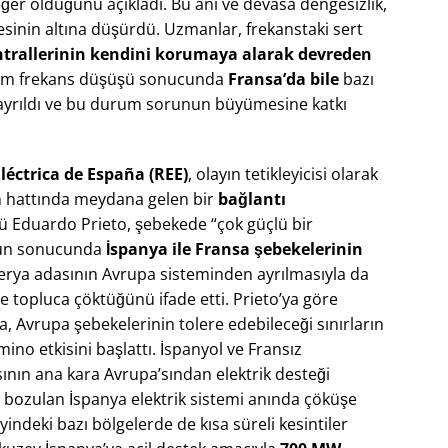
er olduğunu açıkladı​. Bu ani ve devasa dengesizlik,
esinin altına düşürdü. Uzmanlar, frekanstaki sert
ntrallerinin kendini korumaya alarak devreden
tekim frekans düşüşü sonucunda
Fransa’da bile
bazı
 ayrıldı ve bu durum sorunun büyümesine katkı
léctrica de España (REE)
, olayın tetikleyicisi olarak
tim hattında meydana gelen bir
bağlantı
rü Eduardo Prieto, şebekede “çok güçlü bir
unun sonucunda
İspanya ile Fransa şebekelerinin
berya adasının Avrupa sisteminden ayrılmasıyla da
e topluca çöktüğünü ifade etti​. Prieto’ya göre
a, Avrupa şebekelerinin tolere edebileceği sınırların
no etkisini başlattı​. İspanyol ve Fransız
sının ana kara Avrupa’sından elektrik desteği
bozulan İspanya elektrik sistemi anında çöküşe
indeki bazı bölgelerde de kısa süreli kesintiler