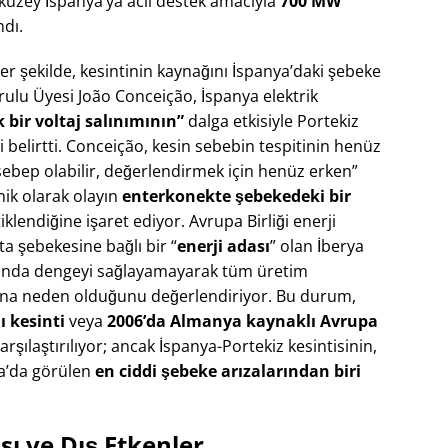
n kuzey İspanya’ya acil destek amacıyla
700 MW
dı​.
r şekilde, kesintinin kaynağını İspanya’daki şebeke
rulu Üyesi João Conceição, İspanya elektrik
 bir voltaj salınımının”
dalga etkisiyle Portekiz
 belirtti​. Conceição, kesin sebebin tespitinin henüz
ebep olabilir, değerlendirmek için henüz erken”
knik olarak olayın
enterkonekte şebekedeki bir
klendiğine işaret ediyor. Avrupa Birliği enerji
ta şebekesine bağlı bir “
enerji adası
” olan İberya
ığında dengeyi sağlayamayarak tüm üretim
sına neden olduğunu değerlendiriyor. Bu durum,
ı kesinti
veya
2006’da Almanya kaynaklı Avrupa
arşılaştırılıyor; ancak İspanya-Portekiz kesintisinin,
pa’da görülen
en ciddi şebeke arızalarından biri
sı ve Dış Etkenler