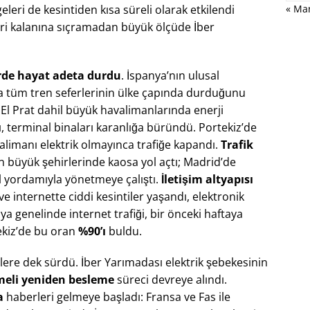
« Ma
leri de kesintiden kısa süreli olarak etkilendi​
geri kalanına sıçramadan büyük ölçüde İber
erde hayat adeta durdu
. İspanya’nın ulusal
a tüm tren seferlerinin ülke çapında durduğunu
El Prat dahil büyük havalimanlarında enerji
ı, terminal binaları karanlığa büründü​. Portekiz’de
imanı elektrik olmayınca trafiğe kapandı.
Trafik
in büyük şehirlerinde kaosa yol açtı; Madrid’de
el yordamıyla yönetmeye çalıştı​.
İletişim altyapısı
e internette ciddi kesintiler yaşandı, elektronik
ya genelinde internet trafiği, bir önceki haftaya
ekiz’de bu oran
%90’ı
buldu​.
tlere dek sürdü. İber Yarımadası elektrik şebekesinin
eli yeniden besleme
süreci devreye alındı​.
a
haberleri gelmeye başladı: Fransa ve Fas ile