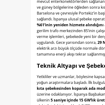
mevcut enterkonektörlerden sağlanan d
ve güney bölgelerine öğleden sonra kısm
Barselona ve çevresiyle Portekiz’in ba
sağlandı​. İspanya ulusal şebeke operat
%61’inin yeniden hizmete alındığını
gerilim trafo merkezinden 85’inin çalış
verme işlemleri, şebekede yeni bir den
uygulandı. Gece yarısından sonra,
29 
elektrik arzı büyük ölçüde normale dö
tamamına enerji akışı tekrar sağlanmıştı
Teknik Altyapı ve Şebek
Yetkililer ve uzmanlar, böylesine kaps
yoğun araştırmalara başladı. İlk bulgul
kıta şebekesinden koparak ada mo
üzerine odaklanıyor. İspanya Başbakan
ülkenin
5 saniye içinde 15 GW’lık ür