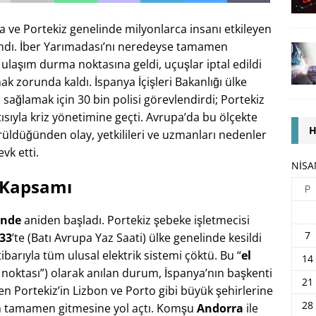
ya ve Portekiz genelinde milyonlarca insanı etkileyen
dı. İber Yarımadası’nı neredeyse tamamen
 ulaşım durma noktasına geldi, uçuşlar iptal edildi
ak zorunda kaldı​. İspanya İçişleri Bakanlığı ülke
 sağlamak için 30 bin polisi görevlendirdi; Portekiz
ıyla kriz yönetimine geçti​. Avrupa’da bu ölçekte
H
örüldüğünden olay, yetkilileri ve uzmanları nedenler
k etti​.
NISA
e Kapsamı
P
inde
aniden başladı. Portekiz şebeke işletmecisi
7
:33
’te (Batı Avrupa Yaz Saati) ülke genelinde kesildi​
tibarıyla tüm ulusal elektrik sistemi çöktü​. Bu “
el
14
r noktası”) olarak anılan durum, İspanya’nın başkenti
21
n Portekiz’in Lizbon ve Porto gibi büyük şehirlerine
28
rin tamamen gitmesine yol açtı. Komşu
Andorra
ile