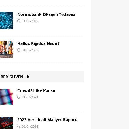
Normobarik Oksijen Tedavisi
11/06/2025
Hallux Rigidus Nedir?
04/05/2025
İBER GÜVENLİK
CrowdStrike Kaosu
21/07/2024
2023 Veri İhlali Maliyet Raporu
03/01/2024