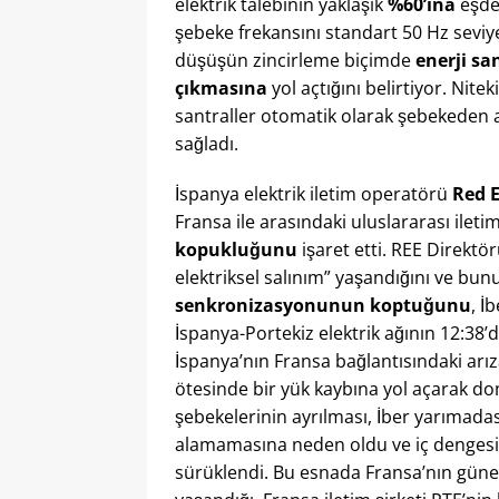
elektrik talebinin yaklaşık
%60’ına
eşdeğ
şebeke frekansını standart 50 Hz seviy
düşüşün zincirleme biçimde
enerji sa
çıkmasına
yol açtığını belirtiyor. Ni
santraller otomatik olarak şebekeden
sağladı.
İspanya elektrik iletim operatörü
Red E
Fransa ile arasındaki uluslararası ile
kopukluğunu
işaret etti. REE Direktö
elektriksel salınım” yaşandığını ve b
senkronizasyonunun koptuğunu
, İ
İspanya-Portekiz elektrik ağının 12:38’d
İspanya’nın Fransa bağlantısındaki arız
ötesinde bir yük kaybına yol açarak domi
şebekelerinin ayrılması, İber yarımada
alamamasına neden oldu ve iç dengesi 
sürüklendi​. Bu esnada Fransa’nın güney