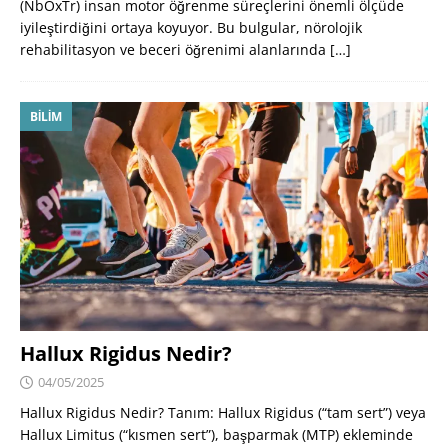
(NbOxTr) insan motor öğrenme süreçlerini önemli ölçüde
iyileştirdiğini ortaya koyuyor. Bu bulgular, nörolojik
rehabilitasyon ve beceri öğrenimi alanlarında
[…]
BILIM
Hallux Rigidus Nedir?
04/05/2025
Hallux Rigidus Nedir? Tanım: Hallux Rigidus (“tam sert”) veya
Hallux Limitus (“kısmen sert”), başparmak (MTP) ekleminde