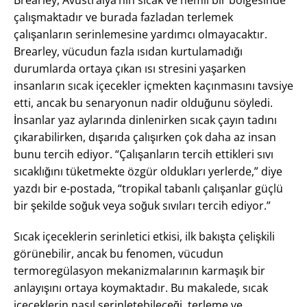
Brearley, Avustralya’nın sıcak ve nemli bir bölgesinde
çalışmaktadır ve burada fazladan terlemek
çalışanların serinlemesine yardımcı olmayacaktır.
Brearley, vücudun fazla ısıdan kurtulamadığı
durumlarda ortaya çıkan ısı stresini yaşarken
insanların sıcak içecekler içmekten kaçınmasını tavsiye
etti, ancak bu senaryonun nadir olduğunu söyledi.
İnsanlar yaz aylarında dinlenirken sıcak çayın tadını
çıkarabilirken, dışarıda çalışırken çok daha az insan
bunu tercih ediyor. “Çalışanların tercih ettikleri sıvı
sıcaklığını tüketmekte özgür oldukları yerlerde,” diye
yazdı bir e-postada, “tropikal tabanlı çalışanlar güçlü
bir şekilde soğuk veya soğuk sıvıları tercih ediyor.”
Sıcak içeceklerin serinletici etkisi, ilk bakışta çelişkili
görünebilir, ancak bu fenomen, vücudun
termoregülasyon mekanizmalarının karmaşık bir
anlayışını ortaya koymaktadır. Bu makalede, sıcak
içeceklerin nasıl serinletebileceği, terleme ve