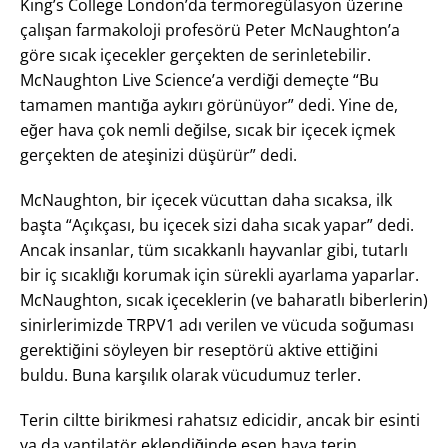
King’s College London’da termoregülasyon üzerine
çalışan farmakoloji profesörü Peter McNaughton’a
göre sıcak içecekler gerçekten de serinletebilir.
McNaughton Live Science’a verdiği demeçte “Bu
tamamen mantığa aykırı görünüyor” dedi. Yine de,
eğer hava çok nemli değilse, sıcak bir içecek içmek
gerçekten de ateşinizi düşürür” dedi.
McNaughton, bir içecek vücuttan daha sıcaksa, ilk
başta “Açıkçası, bu içecek sizi daha sıcak yapar” dedi.
Ancak insanlar, tüm sıcakkanlı hayvanlar gibi, tutarlı
bir iç sıcaklığı korumak için sürekli ayarlama yaparlar.
McNaughton, sıcak içeceklerin (ve baharatlı biberlerin)
sinirlerimizde TRPV1 adı verilen ve vücuda soğuması
gerektiğini söyleyen bir reseptörü aktive ettiğini
buldu. Buna karşılık olarak vücudumuz terler.
Terin ciltte birikmesi rahatsız edicidir, ancak bir esinti
ya da vantilatör eklendiğinde esen hava terin