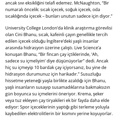
ancak sıvı eksikliğini telafi edemez. McNaughton, “Bir
numaralı öncelik: sıcak içecek, soğuk içecek, oda
sıcaklığında içecek – bunları unutun sadece için diyor.”
University College London’da klinik araştırma görevlisi
olan Cini Bhanu, sıcak, kafeinli çayın genellikle tercih
edilen içecek olduğu İngiltere’deki yaşlı insanlar
arasında hidrasyon üzerine çalıştı. Live Science’a
konuşan Bhanu, “Bir fincan çay içtiklerinde, ‘Ah,
sadece su içmeliyim’ diye düşünüyorlar” dedi. Ancak
hiç su içmeyip 10 bardak çay içiyorsanız, bu yine de
hidrasyon durumunuz için harikadır.” Susuzluğu
hissetme yeteneği yaşla birlikte azaldığı için Bhanu,
yaşlı insanların susayıp susamadıklarına bakmaksızın
gün boyunca su içmelerini öneriyor. Krema, şeker
veya tuz ekleyen çay tiryakileri ek bir fayda daha elde
ediyor: Spor içeceklerinin yaptığı gibi terleme yoluyla
kaybedilen elektrolitlerin bir kısmını yerine koyuyorlar.