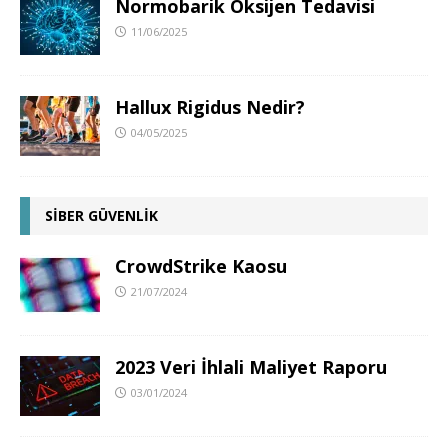
Normobarik Oksijen Tedavisi
11/06/2025
Hallux Rigidus Nedir?
04/05/2025
SİBER GÜVENLİK
CrowdStrike Kaosu
21/07/2024
2023 Veri İhlali Maliyet Raporu
03/01/2024