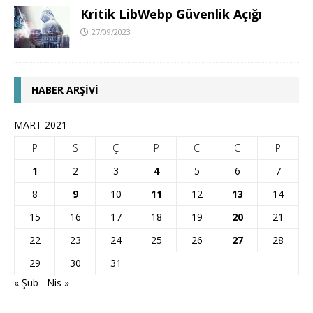
Kritik LibWebp Güvenlik Açığı
27/09/2023
HABER ARŞIVI
MART 2021
P
S
Ç
P
C
C
P
1
2
3
4
5
6
7
8
9
10
11
12
13
14
15
16
17
18
19
20
21
22
23
24
25
26
27
28
29
30
31
« Şub
Nis »