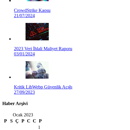
CrowdStrike Kaosu
21/07/2024
2023 Veri İhlali Maliyet Raporu
03/01/2024
Kritik LibWebp Güvenlik Açığı
27/09/2023
Haber Arşivi
Ocak 2023
P
S
Ç
P
C
C
P
1