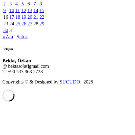
2
3
4
5
6
7
8
9
10
11
12
13
14
15
16
17
18
19
20
21
22
23
24
25
26
27
28
29
30
31
« Ara
Şub »
İletişim
Bektaş Özkan
@ bektaso[at]gmail.com
T: +90 533 963 2728
Copyrights © & Designed by
SUCUDO
| 2025