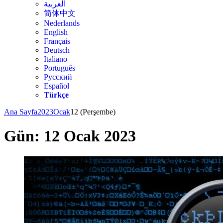
العربية
简体中文
Nederlands
English
Français
Deutsch
Italiano
Português
Русский
Español
Türkçe
Ana Sayfa
2023
Ocak
12 (Perşembe)
Gün:
12 Ocak 2023