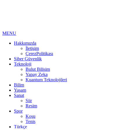
MENU
Hakkımızda
İletişim
ÇerezPolitikası
Siber Güvenlik
Teknoloji
Bulut Bilisim
Yapay Zeka
Kuantum Teknolojileri
Bilim
Yaşam
Sanat
Siir
Resim
Spor
Koşu
Tenis
Türkçe