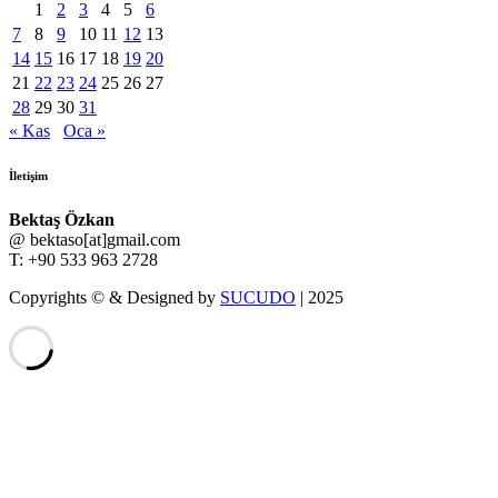
1
2
3
4
5
6
7
8
9
10
11
12
13
14
15
16
17
18
19
20
21
22
23
24
25
26
27
28
29
30
31
« Kas
Oca »
İletişim
Bektaş Özkan
@ bektaso[at]gmail.com
T: +90 533 963 2728
Copyrights © & Designed by
SUCUDO
| 2025