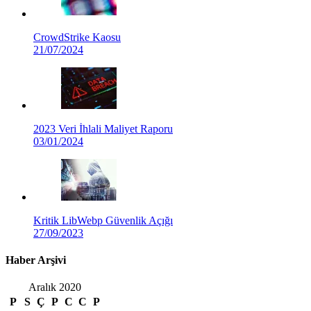
CrowdStrike Kaosu
21/07/2024
2023 Veri İhlali Maliyet Raporu
03/01/2024
Kritik LibWebp Güvenlik Açığı
27/09/2023
Haber Arşivi
Aralık 2020
P
S
Ç
P
C
C
P