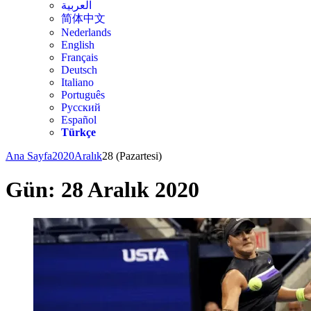
العربية
简体中文
Nederlands
English
Français
Deutsch
Italiano
Português
Русский
Español
Türkçe
Ana Sayfa
2020
Aralık
28 (Pazartesi)
Gün:
28 Aralık 2020