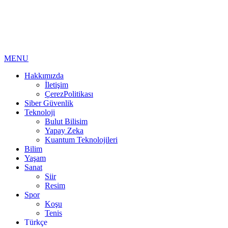
MENU
Hakkımızda
İletişim
ÇerezPolitikası
Siber Güvenlik
Teknoloji
Bulut Bilisim
Yapay Zeka
Kuantum Teknolojileri
Bilim
Yaşam
Sanat
Siir
Resim
Spor
Koşu
Tenis
Türkçe