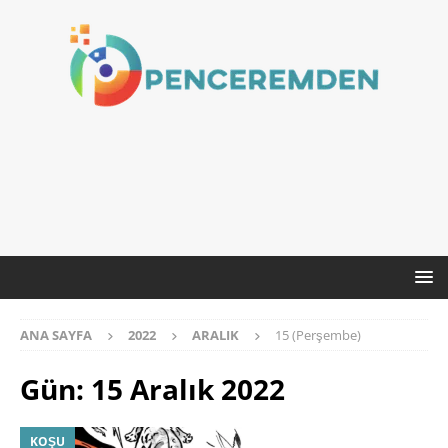
ANA SAYFA
2022
ARALIK
15 (Perşembe)
Gün:
15 Aralık 2022
KOŞU