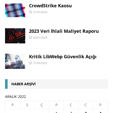
CrowdStrike Kaosu
21/07/2024
2023 Veri İhlali Maliyet Raporu
03/01/2024
Kritik LibWebp Güvenlik Açığı
27/09/2023
HABER ARŞIVI
ARALIK 2022
P
S
Ç
P
C
C
P