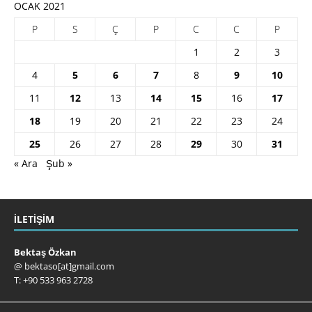
OCAK 2021
P
S
Ç
P
C
C
P
1
2
3
4
5
6
7
8
9
10
11
12
13
14
15
16
17
18
19
20
21
22
23
24
25
26
27
28
29
30
31
« Ara
Şub »
İLETIŞIM
Bektaş Özkan
@ bektaso[at]gmail.com
T: +90 533 963 2728