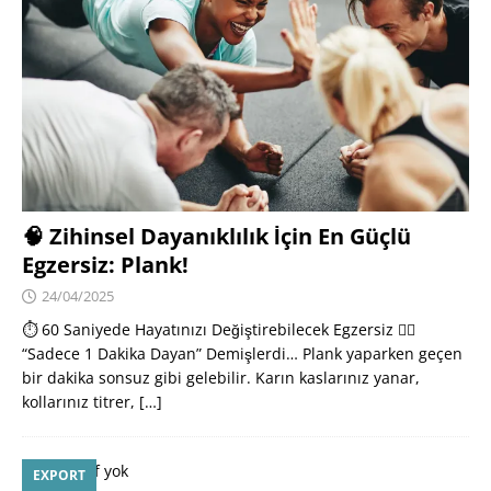
🧠 Zihinsel Dayanıklılık İçin En Güçlü
Egzersiz: Plank!
24/04/2025
⏱️ 60 Saniyede Hayatınızı Değiştirebilecek Egzersiz 🧍‍♂️
“Sadece 1 Dakika Dayan” Demişlerdi… Plank yaparken geçen
bir dakika sonsuz gibi gelebilir. Karın kaslarınız yanar,
kollarınız titrer,
[…]
EXPORT