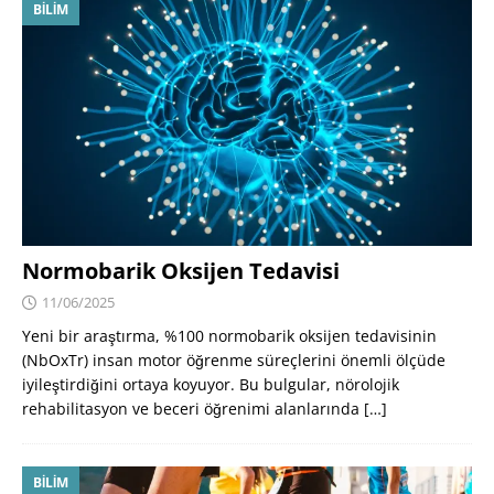
BILIM
Normobarik Oksijen Tedavisi
11/06/2025
Yeni bir araştırma, %100 normobarik oksijen tedavisinin
(NbOxTr) insan motor öğrenme süreçlerini önemli ölçüde
iyileştirdiğini ortaya koyuyor. Bu bulgular, nörolojik
rehabilitasyon ve beceri öğrenimi alanlarında
[…]
BILIM