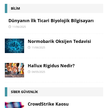
BİLİM
Dünyanın İlk Ticari Biyolojik Bilgisayarı
11/06/2025
Normobarik Oksijen Tedavisi
11/06/2025
Hallux Rigidus Nedir?
04/05/2025
SİBER GÜVENLİK
CrowdStrike Kaosu