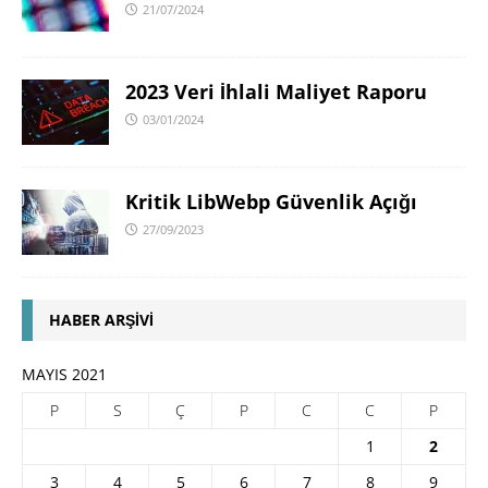
21/07/2024
2023 Veri İhlali Maliyet Raporu
03/01/2024
Kritik LibWebp Güvenlik Açığı
27/09/2023
HABER ARŞIVI
MAYIS 2021
P
S
Ç
P
C
C
P
1
2
3
4
5
6
7
8
9